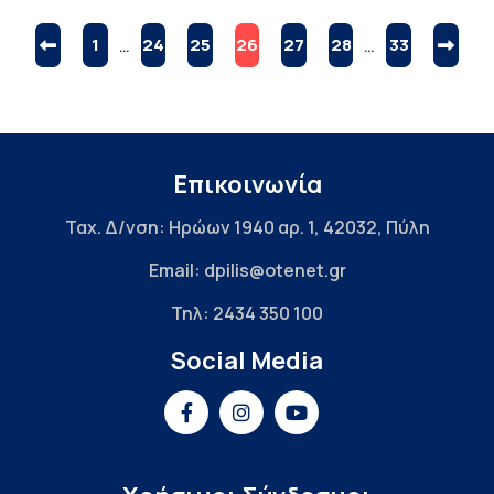
1
…
24
25
26
27
28
…
33
Επικοινωνία
Ταχ. Δ/νση: Ηρώων 1940 αρ. 1, 42032, Πύλη
Email: dpilis@otenet.gr
Τηλ: 2434 350 100
Social Media