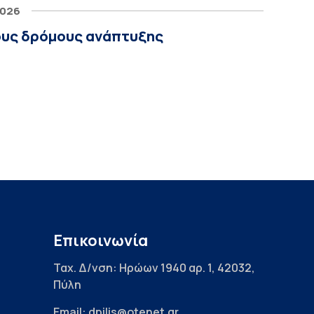
2026
έους δρόμους ανάπτυξης
Επικοινωνία
Ταχ. Δ/νση: Ηρώων 1940 αρ. 1, 42032,
Πύλη
Email: dpilis@otenet.gr