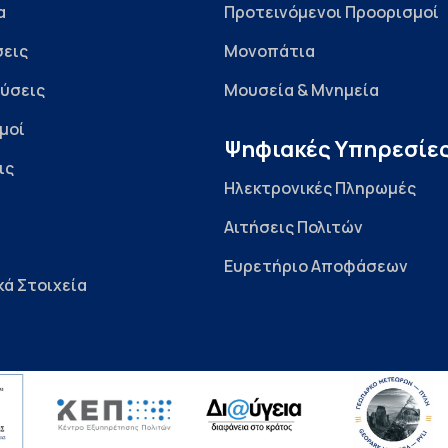
α
Προτεινόμενοι Προορισμοί
εις
Μονοπάτια
ύσεις
Μουσεία & Μνημεία
μοί
Ψηφιακές Υπηρεσίε
ις
Ηλεκτρονικές Πληρωμές
Αιτήσεις Πολιτών
Ευρετήριο Αποφάσεων
κά Στοιχεία