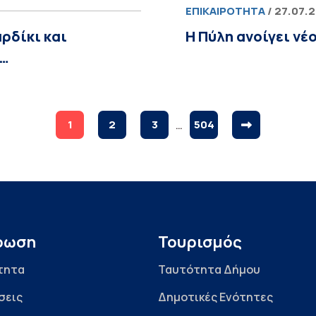
ΕΠΙΚΑΙΡΌΤΗΤΑ
/ 27.07.
ρδίκι και
Η Πύλη ανοίγει ν
ν…
1
2
3
…
504
ρωση
Τουρισμός
τητα
Ταυτότητα Δήμου
σεις
Δημοτικές Ενότητες