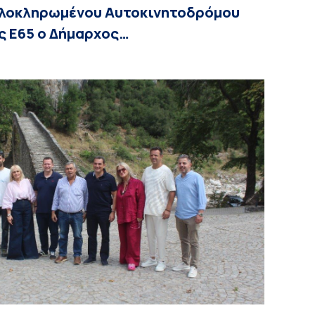
 ολοκληρωμένου Αυτοκινητοδρόμου
ς Ε65 ο Δήμαρχος…