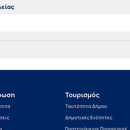
λείας
ρωση
Τουρισμός
τητα
Ταυτότητα Δήμου
σεις
Δημοτικές Ενότητες
α
Προτεινόμενοι Προορισμοί