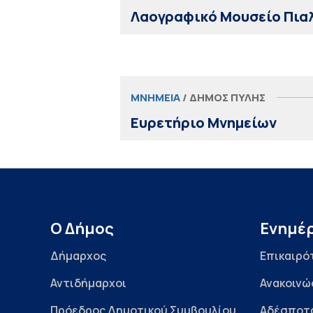
Λαογραφικό Μουσείο Πια
ΜΝΗΜΕΊΑ
/ ΔΉΜΟΣ ΠΎΛΗΣ
Ευρετήριο Μνημείων
Ο Δήμος
Ενημέ
Δήμαρχος
Επικαιρό
Αντιδήμαρχοι
Ανακοινώ
Πρόεδρος Δημοτικού Συμβουλίου
Αδέσποτ