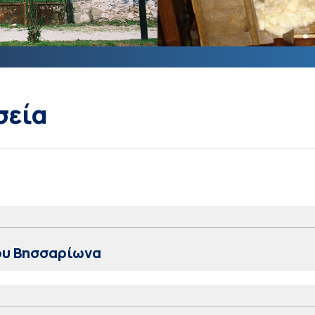
σεία
ου Βησσαρίωνα