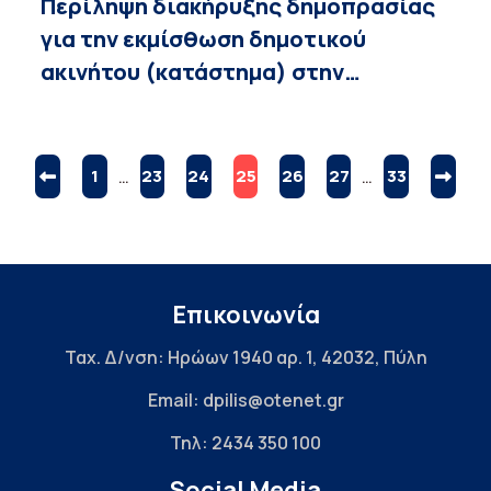
Περίληψη διακήρυξης δημοπρασίας
για την εκμίσθωση δημοτικού
ακινήτου (κατάστημα) στην…
1
…
23
24
25
26
27
…
33
Επικοινωνία
Ταχ. Δ/νση: Ηρώων 1940 αρ. 1, 42032, Πύλη
Email: dpilis@otenet.gr
Τηλ: 2434 350 100
Social Media