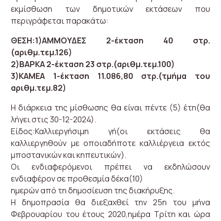
εκμίσθωση των δημοτικών εκτάσεων που
περιγράφεται παρακάτω:
ΘΕΣΗ:1)ΑΜMΟΥΔΕΣ 2-έκταση 40 στρ.
(αριθμ.τεμ.126)
2)ΒΑΡΚΑ 2-έκταση 23 στρ.(αριθμ.τεμ.100)
3)ΚΑΜΕΑ 1-έκταση 11.086,80 στρ.(τμήμα του
αριθμ.τεμ.82)
Η διάρκεια της μίσθωσης θα είναι πέντε (5) έτη(θα
λήγει στις 30-12-2024).
Είδος:Καλλιεργήσιμη γή(οι εκτάσεις θα
καλλιεργηθούν με οποιαδήποτε καλλιέργεια εκτός
μποστανικών και κηπευτικών).
Οι ενδιαφερόμενοι πρέπει να εκδηλώσουν
ενδιαφέρον σε προθεσμία δέκα(10)
ημερών από τη δημοσίευση της διακήρυξης.
Η δημοπρασία θα διεξαχθεί την 25η του μήνα
Φεβρουαρίου του έτους 2020,ημέρα Τρίτη και ώρα