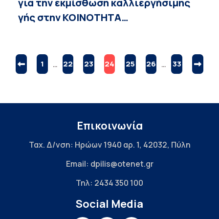
για την εκμίσθωση καλλιεργήσιμης
γής στην ΚΟΙΝΟΤΗΤΑ…
1
…
22
23
24
25
26
…
33
Επικοινωνία
Ταχ. Δ/νση: Ηρώων 1940 αρ. 1, 42032, Πύλη
Email: dpilis@otenet.gr
Τηλ: 2434 350 100
Social Media