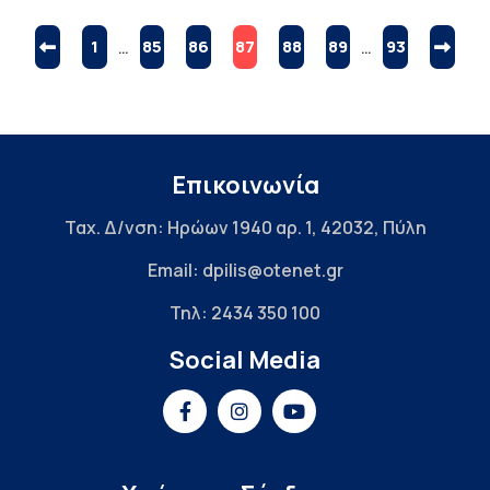
1
…
85
86
87
88
89
…
93
Επικοινωνία
Ταχ. Δ/νση: Ηρώων 1940 αρ. 1, 42032, Πύλη
Email: dpilis@otenet.gr
Τηλ: 2434 350 100
Social Media