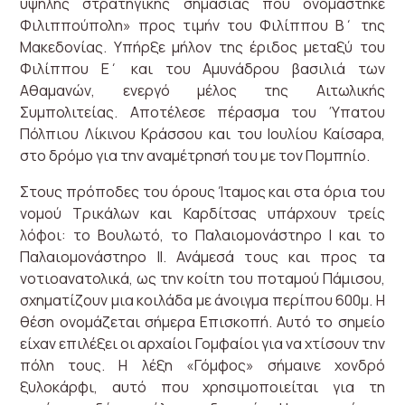
υψηλής στρατηγικής σημασίας που ονομάστηκε
Φιλιππούπολη» προς τιμήν του Φιλίππου Β΄ της
Μακεδονίας. Υπήρξε μήλον της έριδος μεταξύ του
Φιλίππου Ε΄ και του Αμυνάδρου βασιλιά των
Αθαμανών, ενεργό μέλος της Αιτωλικής
Συμπολιτείας. Αποτέλεσε πέρασμα του Ύπατου
Πόλπιου Λίκινου Κράσσου και του Ιουλίου Καίσαρα,
στο δρόμο για την αναμέτρησή του με τον Πομπηίο.
Στους πρόποδες του όρους Ίταμος και στα όρια του
νομού Τρικάλων και Καρδίτσας υπάρχουν τρείς
λόφοι: το Βουλωτό, το Παλαιομονάστηρο Ι και το
Παλαιομονάστηρο ΙΙ. Ανάμεσά τους και προς τα
νοτιοανατολικά, ως την κοίτη του ποταμού Πάμισου,
σχηματίζουν μια κοιλάδα με άνοιγμα περίπου 600μ. Η
θέση ονομάζεται σήμερα Επισκοπή. Αυτό το σημείο
είχαν επιλέξει οι αρχαίοι Γομφαίοι για να χτίσουν την
πόλη τους. Η λέξη «Γόμφος» σήμαινε χονδρό
ξυλοκάρφι, αυτό που χρησιμοποιείται για τη