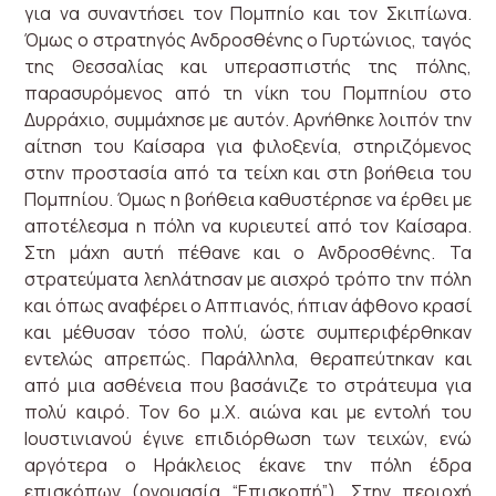
για να συναντήσει τον Πομπηίο και τον Σκιπίωνα.
Όμως ο στρατηγός Ανδροσθένης ο Γυρτώνιος, ταγός
της Θεσσαλίας και υπερασπιστής της πόλης,
παρασυρόμενος από τη νίκη του Πομπηίου στο
Δυρράχιο, συμμάχησε με αυτόν. Αρνήθηκε λοιπόν την
αίτηση του Καίσαρα για φιλοξενία, στηριζόμενος
στην προστασία από τα τείχη και στη βοήθεια του
Πομπηίου. Όμως η βοήθεια καθυστέρησε να έρθει με
αποτέλεσμα η πόλη να κυριευτεί από τον Καίσαρα.
Στη μάχη αυτή πέθανε και ο Ανδροσθένης. Τα
στρατεύματα λεηλάτησαν με αισχρό τρόπο την πόλη
και όπως αναφέρει ο Αππιανός, ήπιαν άφθονο κρασί
και μέθυσαν τόσο πολύ, ώστε συμπεριφέρθηκαν
εντελώς απρεπώς. Παράλληλα, θεραπεύτηκαν και
από μια ασθένεια που βασάνιζε το στράτευμα για
πολύ καιρό. Τον 6ο μ.Χ. αιώνα και με εντολή του
Ιουστινιανού έγινε επιδιόρθωση των τειχών, ενώ
αργότερα ο Ηράκλειος έκανε την πόλη έδρα
επισκόπων (ονομασία “Επισκοπή”). Στην περιοχή