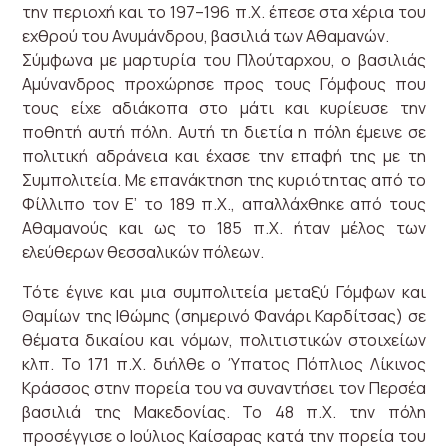
την περιοχή και το 197–196 π.Χ. έπεσε στα χέρια του
εχθρού του Ανυμάνδρου, βασιλιά των Αθαμανών.
Σύμφωνα με μαρτυρία του Πλούταρχου, ο βασιλιάς
Αμύνανδρος προχώρησε προς τους Γόμφους που
τους είχε αδιάκοπα στο μάτι και κυρίευσε την
ποθητή αυτή πόλη. Αυτή τη διετία η πόλη έμεινε σε
πολιτική αδράνεια και έχασε την επαφή της με τη
Συμπολιτεία. Με επανάκτηση της κυριότητας από το
Φίλλιπο τον Ε’ το 189 π.Χ., απαλλάχθηκε από τους
Αθαμανούς και ως το 185 π.Χ. ήταν μέλος των
ελεύθερων θεσσαλικών πόλεων.
Τότε έγινε και μια συμπολιτεία μεταξύ Γόμφων και
Θαμίων της Ιθώμης (σημερινό Φανάρι Καρδίτσας) σε
θέματα δικαίου και νόμων, πολιτιστικών στοιχείων
κλπ. Το 171 π.Χ. διήλθε ο Ύπατος Πόπλιος Λίκινος
Κράσσος στην πορεία του να συναντήσει τον Περσέα
βασιλιά της Μακεδονίας. Το 48 π.Χ. την πόλη
προσέγγισε ο Ιούλιος Καίσαρας κατά την πορεία του