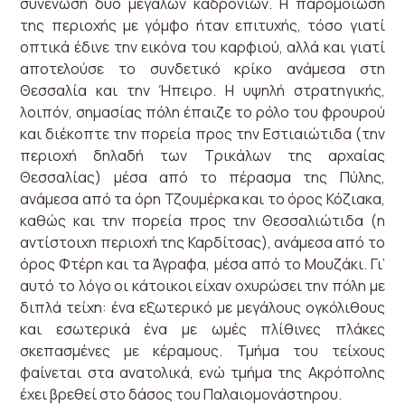
συνένωση δύο μεγάλων καδρονιών. Η παρομοίωση
της περιοχής με γόμφο ήταν επιτυχής, τόσο γιατί
οπτικά έδινε την εικόνα του καρφιού, αλλά και γιατί
αποτελούσε το συνδετικό κρίκο ανάμεσα στη
Θεσσαλία και την Ήπειρο. Η υψηλή στρατηγικής,
λοιπόν, σημασίας πόλη έπαιζε το ρόλο του φρουρού
και διέκοπτε την πορεία προς την Εστιαιώτιδα (την
περιοχή δηλαδή των Τρικάλων της αρχαίας
Θεσσαλίας) μέσα από το πέρασμα της Πύλης,
ανάμεσα από τα όρη Τζουμέρκα και το όρος Κόζιακα,
καθώς και την πορεία προς την Θεσσαλιώτιδα (η
αντίστοιχη περιοχή της Καρδίτσας), ανάμεσα από το
όρος Φτέρη και τα Άγραφα, μέσα από το Μουζάκι. Γι’
αυτό το λόγο οι κάτοικοι είχαν οχυρώσει την πόλη με
διπλά τείχη: ένα εξωτερικό με μεγάλους ογκόλιθους
και εσωτερικά ένα με ωμές πλίθινες πλάκες
σκεπασμένες με κέραμους. Τμήμα του τείχους
φαίνεται στα ανατολικά, ενώ τμήμα της Ακρόπολης
έχει βρεθεί στο δάσος του Παλαιομονάστηρου.