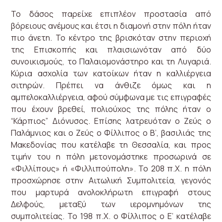
Το δάσος παρείχε επιπλέον προστασία από
βόρειους ανέμους και έτσι η διαμονή στην πόλη ήταν
πιο άνετη. Το κέντρο της βρισκόταν στην περιοχή
της Επισκοπής και πλαισιωνόταν από δύο
συνοικισμούς, το Παλαιομονάστηρο και τη Λυγαριά.
Κύρια ασχολία των κατοίκων ήταν η καλλιέργεια
σιτηρών. Πρέπει να άνθιζε όμως και η
αμπελοκαλλιέργεια, αφού σύμφωνα με τις επιγραφές
που έχουν βρεθεί, πολιούχος της πόλης ήταν ο
“Κάρπιος” Διόνυσος. Επίσης λατρευόταν ο Ζεύς ο
Παλάμνιος και ο Ζεύς ο Φίλλιπος ο Β’, βασιλιάς της
Μακεδονίας που κατέλαβε τη Θεσσαλία, και προς
τιμήν του η πόλη μετονομάστηκε προσωρινά σε
«Φιλλίπους» ή «Φιλλιπούπολη». Το 208 π.Χ. η πόλη
προσχώρησε στην Αιτωλική Συμπολιτεία, γεγονός
που μαρτυρά ανολοκλήρωτη επιγραφή στους
Δελφούς, μεταξύ των ιερομνημόνων της
συμπολιτείας. Το 198 π.Χ. ο Φίλλιπος ο Ε’ κατέλαβε