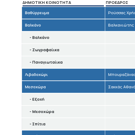
ΔΗΜΟΤΙΚΉ ΚΟΙΝΌΤΗΤΑ
ΠΡΌΕΔΡΟΣ
Βαθύρρευμα
Ρούσσας Χρή
Βαλκάνο
Βαλκανιώτης
- Βαλκάνο
- Ζωγραφαίικα
- Παναγιωταίικα
Λιβαδοχώρι
Μπουραζάνα
Μεσοχώρα
Σακκάς Αθαν
- Εξοχή
- Μεσοχώρα
- Σπίτια