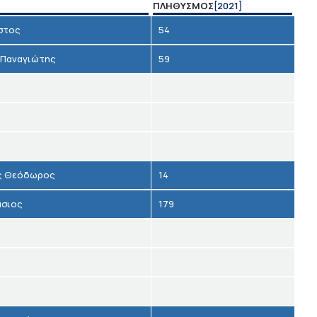
ΠΛΗΘΥΣΜΌΣ
[2021]
στος
54
 Παναγιώτης
59
ς Θεόδωρος
14
άσιος
179