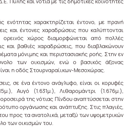
Δ.Ε. Πύλης και νότια με τις δημοτικές κοινότητες
ής ενότητας χαρακτηρίζεται έντονο, με πρανή
εις και έντονες χαραδρώσεις που καλύπτονται
 ορεινός χώρος διαμορφώνεται από πολλές
εις και βαθιές χαραδρώσεις, που διαβλακώνουν
έματα μόνιμης και περιστασιακής ροής. Στην εν
νολο των οικισμών, ενώ ο βασικός άξονας
είναι η οδός Στουρναραίικων-Μεσοχώρας.
εις, σε ένα έντονο ανάγλυφο, είναι οι κορυφές
5μ.), Αυγό (1.631μ.), Λιθαρομάντρι (1.676μ.),
 Η οροσειρά της νότιας Πίνδου αναπτύσσεται στην
πρότυπο οργάνωσης και ανάπτυξης. Στις πλαγιές,
 του προς τα ανατολικά, μεταξύ των υψομετρικών
ολο των οικισμών του.