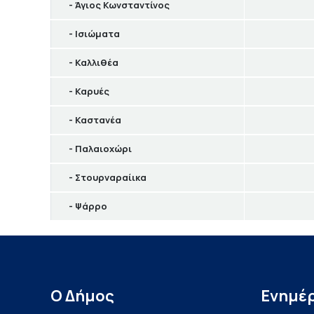
- Άγιος Κωνσταντίνος
- Ισιώματα
- Καλλιθέα
- Καρυές
- Καστανέα
- Παλαιοχώρι
- Στουρναραίικα
- Ψάρρο
Ο Δήμος
Ενημέ