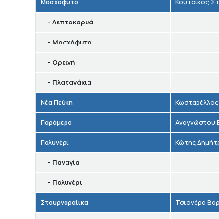
Μοσχόφυτο
Κούτσικος Σ
- Λεπτοκαρυά
- Μοσχόφυτο
- Ορεινή
- Πλατανάκια
Νέα Πεύκη
Κωσταρέλλος
Παράμερο
Αναγνώστου 
Πολυνέρι
Κώτης Δημήτ
- Παναγία
- Πολυνέρι
Στουρναραίικα
Τσιονάρα Βαρ