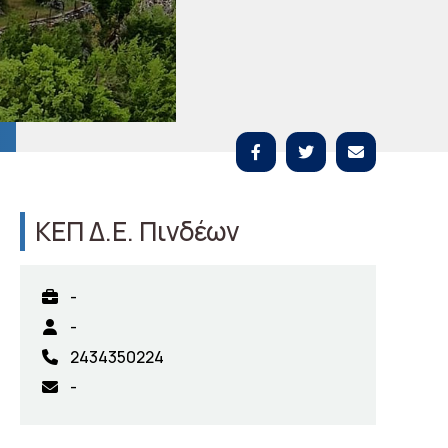
ΚΕΠ Δ.Ε. Πινδέων
-
-
2434350224
-