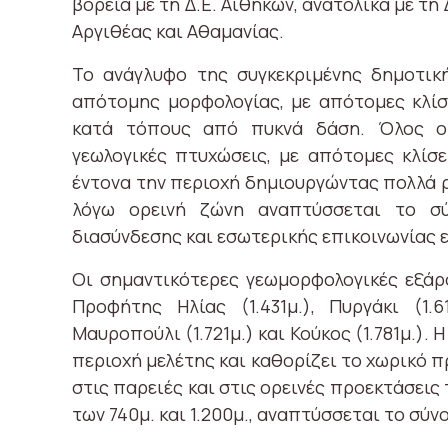
βόρεια με τη Δ.Ε. Αιθήκων, ανατολικά με τη 
Αργιθέας και Αθαμανίας.
Το ανάγλυφο της συγκεκριμένης δημοτικ
απότομης μορφολογίας, με απότομες κλίσ
κατά τόπους από πυκνά δάση. Όλος ο
γεωλογικές πτυχώσεις, με απότομες κλίσ
έντονα την περιοχή δημιουργώντας πολλά ρ
λόγω ορεινή ζώνη αναπτύσσεται το σύ
διασύνδεσης και εσωτερικής επικοινωνίας 
Οι σημαντικότερες γεωμορφολογικές εξάρσ
Προφήτης Ηλίας (1.431μ.), Πυργάκι (1.61
Μαυροπούλι (1.721μ.) και Κούκος (1.781μ.).
περιοχή μελέτης και καθορίζει το χωρικό 
στις παρειές και στις ορεινές προεκτάσεις
των 740μ. και 1.200μ., αναπτύσσεται το σύν