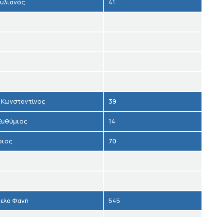
τυλιανός
41
 Κωνσταντίνος
39
Ευθύμιος
14
ριος
70
ελά Φανή
545