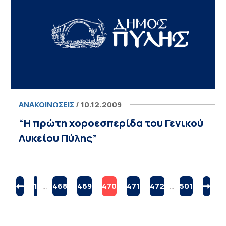
ΑΝΑΚΟΙΝΏΣΕΙΣ
/ 10.12.2009
“Η πρώτη χοροεσπερίδα του Γενικού
Λυκείου Πύλης”
1
…
468
469
470
471
472
…
501