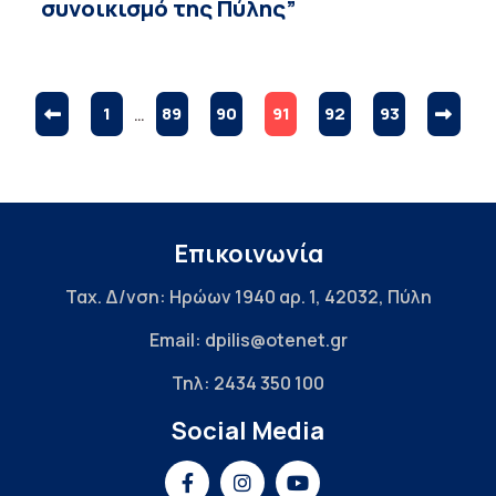
συνοικισμό της Πύλης”
1
…
89
90
91
92
93
Επικοινωνία
Ταχ. Δ/νση: Ηρώων 1940 αρ. 1, 42032, Πύλη
Email: dpilis@otenet.gr
Τηλ: 2434 350 100
Social Media