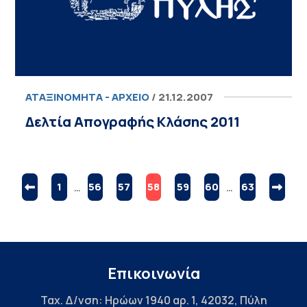
ΑΤΑΞΙΝΌΜΗΤΑ - ΑΡΧΕΊΟ
/ 21.12.2007
Δελτία Απογραφής Κλάσης 2011
1
…
56
57
58
59
60
…
63
Επικοινωνία
Ταχ. Δ/νση: Ηρώων 1940 αρ. 1, 42032, Πύλη