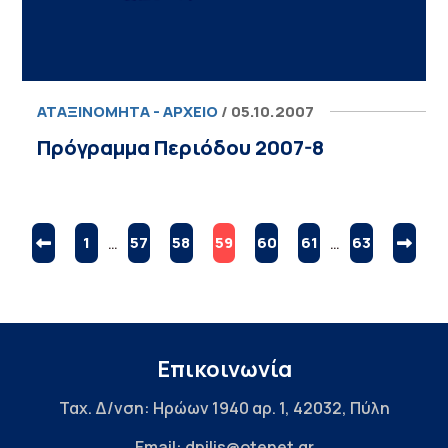
ΑΤΑΞΙΝΌΜΗΤΑ - ΑΡΧΕΊΟ
/ 05.10.2007
Πρόγραμμα Περιόδου 2007-8
1
…
57
58
59
60
61
…
63
Επικοινωνία
Ταχ. Δ/νση: Ηρώων 1940 αρ. 1, 42032, Πύλη
Email: dpilis@otenet.gr