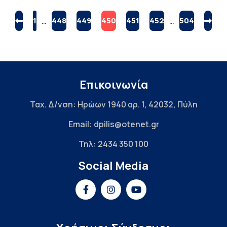
1
…
448
449
450
451
452
…
504
Επικοινωνία
Ταχ. Δ/νση: Ηρώων 1940 αρ. 1, 42032, Πύλη
Email: dpilis@otenet.gr
Τηλ: 2434 350 100
Social Media