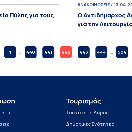
ΑΝΑΚΟΙΝΏΣΕΙΣ
/ 13.04.2
ίο Πύλης για τους
O Αντιδήμαρχος Α
για την Λειτουργί
1
…
440
441
442
443
444
…
504
ρωση
Τουρισμός
τητα
Ταυτότητα Δήμου
σεις
Δημοτικές Ενότητες