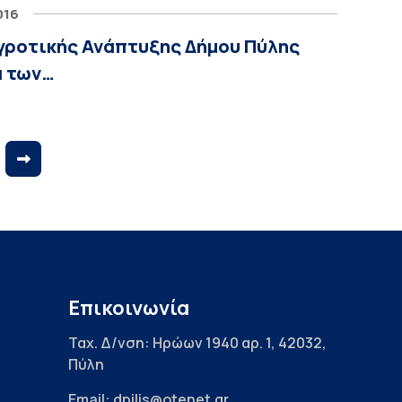
016
γροτικής Ανάπτυξης Δήμου Πύλης
α των…
Επικοινωνία
Ταχ. Δ/νση: Ηρώων 1940 αρ. 1, 42032,
Πύλη
Email: dpilis@otenet.gr