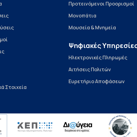
α
Προτεινόμενοι Προορισμοί
εις
Μονοπάτια
ύσεις
Μουσεία & Μνημεία
μοί
Ψηφιακές Υπηρεσίε
ις
Ηλεκτρονικές Πληρωμές
Αιτήσεις Πολιτών
Ευρετήριο Αποφάσεων
κά Στοιχεία