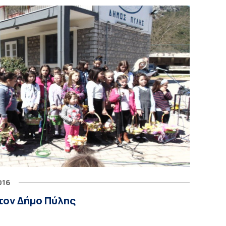
016
τον Δήμο Πύλης