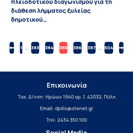
πλειοδοτικού διαγωνισμού για τη
διάθεση λήμματος ξυλείας
δημοτικού…
1
…
383
384
385
386
387
…
504
Επικοινωνία
Ταχ. Δ/νση: Ηρώων 1940 αρ. 1, 42032, Πύλη
Email: dpilis@otenet.gr
Τηλ: 2434 350 100
Social Media