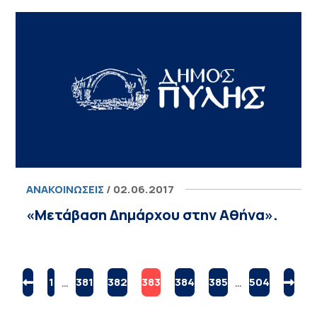
ΑΝΑΚΟΙΝΏΣΕΙΣ
/ 02.06.2017
«Μετάβαση Δημάρχου στην Αθήνα».
1
…
381
382
383
384
385
…
504