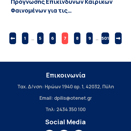
Πρόγνωσης Επικίνδυνων Καιρικών
Φαινομένων για τις…
1
…
5
6
7
8
9
…
501
Επικοινωνία
Ταχ. Δ/νση: Ηρώων 1940 αρ. 1, 42032, Πύλη
Email: dpilis@otenet.gr
Τηλ: 2434 350 100
Social Media