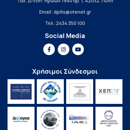
Ταχ. Δ/νση: Ηρώων 1940 αρ. 1, 42032, Πύλη
Email: dpilis@otenet.gr
Τηλ: 2434 350 100
Social Media
Χρήσιμοι Σύνδεσμοι