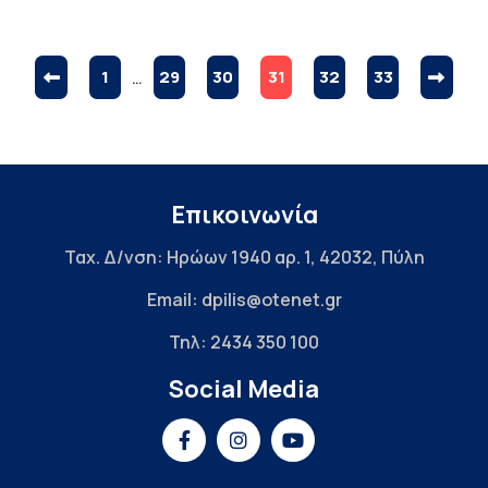
1
…
29
30
31
32
33
Επικοινωνία
Ταχ. Δ/νση: Ηρώων 1940 αρ. 1, 42032, Πύλη
Email: dpilis@otenet.gr
Τηλ: 2434 350 100
Social Media