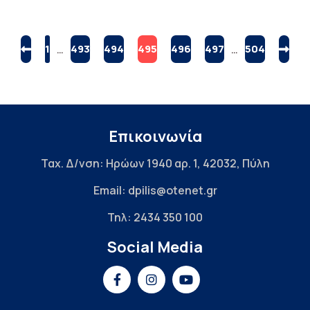
1
…
493
494
495
496
497
…
504
Επικοινωνία
Ταχ. Δ/νση: Ηρώων 1940 αρ. 1, 42032, Πύλη
Email: dpilis@otenet.gr
Τηλ: 2434 350 100
Social Media