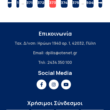
1
…
371
372
373
374
375
…
504
Επικοινωνία
Ταχ. Δ/νση: Ηρώων 1940 αρ. 1, 42032, Πύλη
Email: dpilis@otenet.gr
Τηλ: 2434 350 100
Social Media
Χρήσιμοι Σύνδεσμοι