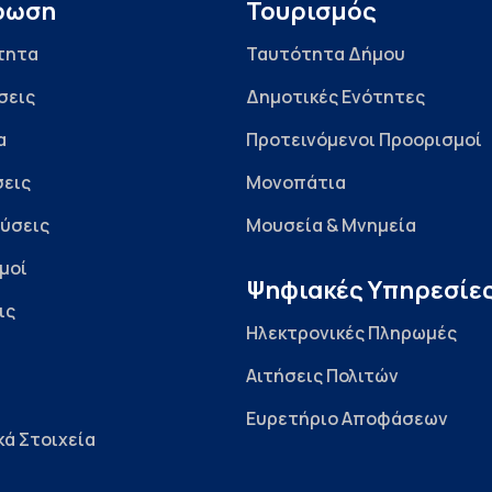
ρωση
Τουρισμός
τητα
Ταυτότητα Δήμου
σεις
Δημοτικές Ενότητες
α
Προτεινόμενοι Προορισμοί
εις
Μονοπάτια
ύσεις
Μουσεία & Μνημεία
μοί
Ψηφιακές Υπηρεσίε
ις
Ηλεκτρονικές Πληρωμές
Αιτήσεις Πολιτών
Ευρετήριο Αποφάσεων
κά Στοιχεία