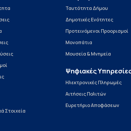
τητα
Ταυτότητα Δήμου
σεις
Δημοτικές Ενότητες
α
Προτεινόμενοι Προορισμοί
εις
Μονοπάτια
ύσεις
Μουσεία & Μνημεία
μοί
Ψηφιακές Υπηρεσίε
ις
Ηλεκτρονικές Πληρωμές
Αιτήσεις Πολιτών
Ευρετήριο Αποφάσεων
κά Στοιχεία