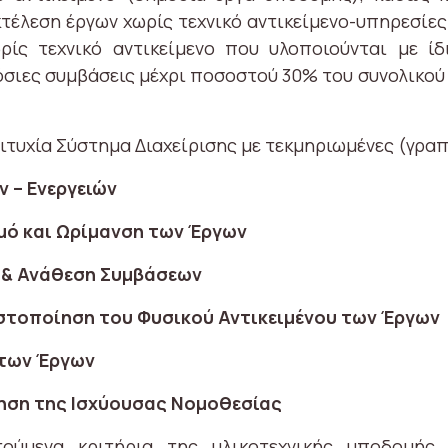
εκτέλεση έργων χωρίς τεχνικό αντικείμενο-υπηρεσίε
ρίς τεχνικό αντικείμενο που υλοποιούνται με ίδ
όσιες συμβάσεις μέχρι ποσοστού 30% του συνολικο
τυχία Σύστημα Διαχείρισης με τεκμηριωμένες (γραπτ
 – Ενεργειών
σμό και Ωρίμανση των Έργων
ν & Ανάθεση Συμβάσεων
στοποίηση του Φυσικού Αντικειμένου των Έργων
 των Έργων
ηση της Ισχύουσας Νομοθεσίας
ούμενα κριτήρια της υλικοτεχνικής υποδομής