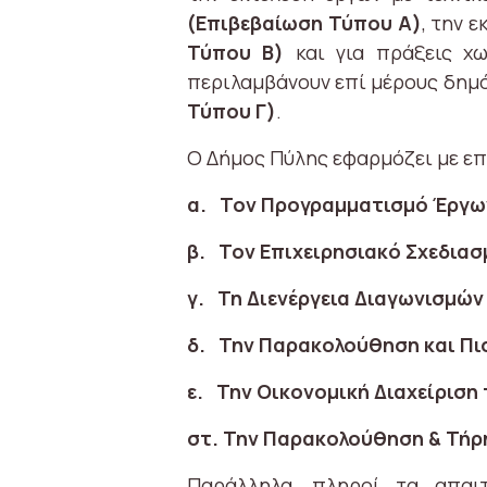
(Επιβεβαίωση Τύπου Α)
, την 
Τύπου Β)
και για πράξεις χω
περιλαμβάνουν επί μέρους δημ
Τύπου Γ)
.
Ο Δήμος Πύλης εφαρμόζει με επι
α. Τον Προγραμματισμό Έργων
β. Τον Επιχειρησιακό Σχεδια
γ. Τη Διενέργεια Διαγωνισμώ
δ. Την Παρακολούθηση και Πι
ε. Την Οικονομική Διαχείριση
στ. Την Παρακολούθηση & Τήρ
Παράλληλα, πληρoί τα απαιτ