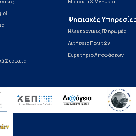
ύσεις
Μουσεία & Μνημεία
μοί
Ψηφιακές Υπηρεσίε
ις
Ηλεκτρονικές Πληρωμές
Αιτήσεις Πολιτών
Ευρετήριο Αποφάσεων
κά Στοιχεία