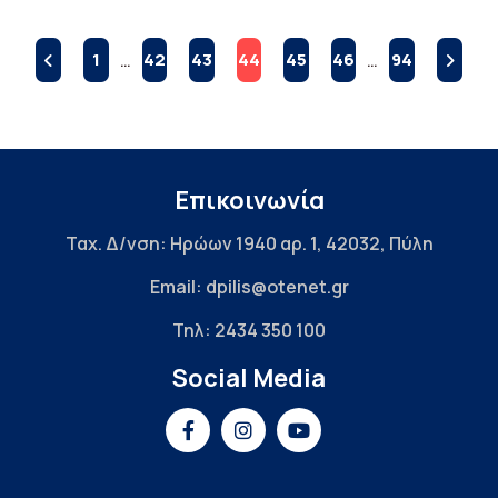
1
…
42
43
44
45
46
…
94
Επικοινωνία
Ταχ. Δ/νση: Ηρώων 1940 αρ. 1, 42032, Πύλη
Email: dpilis@otenet.gr
Τηλ: 2434 350 100
Social Media