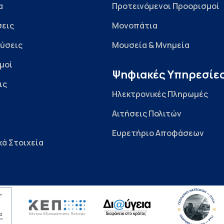
α
Προτεινόμενοι Προορισμοί
εις
Μονοπάτια
ύσεις
Μουσεία & Μνημεία
μοί
Ψηφιακές Υπηρεσίε
ις
Ηλεκτρονικές Πληρωμές
Αιτήσεις Πολιτών
Ευρετήριο Αποφάσεων
κά Στοιχεία