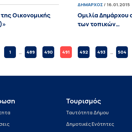
ΔΉΜΑΡΧΟΣ
/ 16.01.2015
 της Οικονομικής
Ομιλία Δημάρχου 
)»
των τοπικών…
1
…
489
490
491
492
493
…
504
ρωση
Τουρισμός
τητα
Ταυτότητα Δήμου
σεις
Δημοτικές Ενότητες