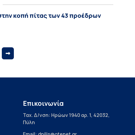
στην κοπή πίτας των 43 προέδρων
Επικοινωνία
Ταχ. Δ/νση: Ηρώων 1940 αρ. 1, 42032,
Πύλη
Email: dpilis@otenet.gr