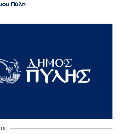
μου Πύλη
015