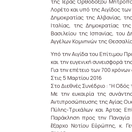
της Ιεράς Ορθοδόξου Μητρόπολ
Λορέτο και υπό της Αιγίδος των
Δημοκρατίας της Αλβανίας, τη
Ιταλίας, της Δημοκρατίας τη
Βασιλείου της Ισπανίας, του Δ
Αγγέλων Κομνηνών της Θεσσαλία
Υπό την Αιγίδα του Επίτιμου Π
και την ευγενική συνεισφορά τη
Για την επέτειο των 700 χρόνων
Στις 5 Μαρτίου 2016
Στο Διεθνές Συνέδριο : “Η Οδός
Με την ευκαιρία της συνάντη
Αντιπροσώπευσης της Αγίας Οικί
Πύλης-Τρικάλων και Άρτας Επί
Παράκληση προς την Παναγία 
ἔξαρχο Νοτίου Εὐρώπης, κ. Γ