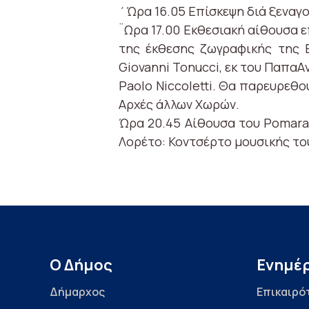
΄Ώρα 16.05 Επίσκεψη διά ξεναγού
¨Ωρα 17.00 Εκθεσιακή αίθουσα ε
της έκθεσης ζωγραφικής της Ε
Giovanni Tonucci, εκ του ΠαπαA
Paolo Niccoletti. Θα παρευρεθο
Αρχές άλλων Χωρών.
Ώρα 20.45 Αίθουσα του Pomaran
Λορέτο: Κοντσέρτο μουσικής του
Ο Δήμος
Ενημέ
Δήμαρχος
Επικαιρό