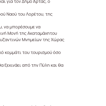
και για τον Δήμο Άρτας, ο
ρού Ναού του Λορέτου, της
υ, να μπορέσουμε να
τινή Μονή της Ακαταμάχητου
Βυζαντινών Μνημείων της Χώρας
κό κομμάτι του τουρισμού όσο
 ξεκινάει από την Πύλη και θα