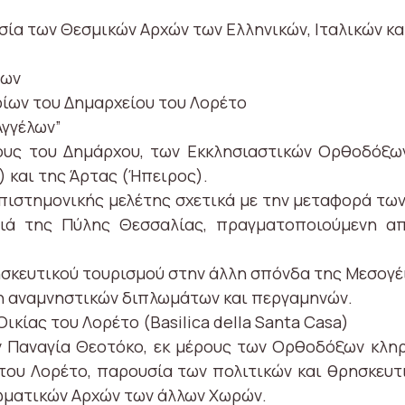
υσία των Θεσμικών Αρχών των Ελληνικών, Ιταλικών κ
νων
ρίων του Δημαρχείου του Λορέτο
Αγγέλων”
ους του Δημάρχου, των Εκκλησιαστικών Ορθοδόξω
 και της Άρτας (Ήπειρος).
πιστημονικής μελέτης σχετικά με την μεταφορά των 
ά της Πύλης Θεσσαλίας, πραγματοποιούμενη απ
σκευτικού τουρισμού στην άλλη σπόνδα της Μεσογέι
 αναμνηστικών διπλωμάτων και περγαμηνών.
Οικίας του Λορέτο (Basilica della Santa Casa)
Παναγία Θεοτόκο, εκ μέρους των Ορθοδόξων κληρι
του Λορέτο, παρουσία των πολιτικών και θρησκευτ
ωματικών Αρχών των άλλων Χωρών.