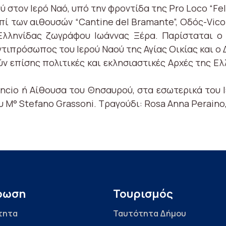
 στον Ιερό Ναό, υπό την φροντίδα της Pro Loco “Feli
πί των αιθουσών “Cantine del Bramante”, Οδός-Vicol
λληνίδας ζωγράφου Ιωάννας Ξέρα. Παρίσταται ο 
ντιπρόσωπος του Ιερού Ναού της Αγίας Οικίας και ο
ύν επίσης πολιτικές και εκλησιαστικές Αρχές της Ελ
cio ή Αίθουσα του Θησαυρού, στα εσωτερικά του Ι
 M° Stefano Grassoni. Τραγούδι: Rosa Anna Peraino
ρωση
Τουρισμός
τητα
Ταυτότητα Δήμου