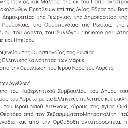
ης Ιταλίας και Μάλτας, της εκ του Πάπα αντιπρο
 ακολούθων Πρεσβειών επί της Αγίας Έδρας του Βατ
ς Δημοκρατίας της Γεωργίας, της Δημοκρατίας της
ς Ρουμανίας, της Ομοσπονδίας της Ρωσίας, της 
ήμου του Λορέτο, του Συλλόγου “Insieme per l’At
ς και Ηπείρου.
ροξενείου της Ομοσπονδίας της Ρωσίας
ς Ελληνικής Κοινότητας των Μάρκε
 από την θεμελίωση του Ιερού Ναού του Λορέτο
 των Αγγέλων”
σης του Κυβερνητικού Συμβουλίου του Δήμου το
ας του Λορέτο με τις Ελληνικές πολιτικές και εκκλ
 του Ιερού Ναού Διεθνούς κύρους της Αγίας Οικί
Θεοτόκο από τον ΣεβασμιώτατοΜητροπολίτη Ἰταλί
εννάδιο και από την Ορθόδοξη αντιπροσωπεία,