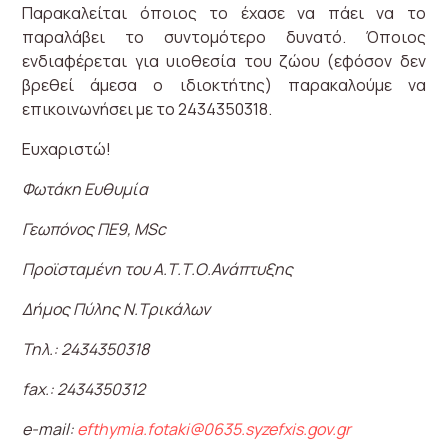
Παρακαλείται όποιος το έχασε να πάει να το
παραλάβει το συντομότερο δυνατό. Όποιος
ενδιαφέρεται για υιοθεσία του ζώου (εφόσον δεν
βρεθεί άμεσα ο ιδιοκτήτης) παρακαλούμε να
επικοινωνήσει με το 2434350318.
Ευχαριστώ!
Φωτάκη Ευθυμία
Γεωπόνος ΠΕ9,
MSc
Προϊσταμένη του Α.Τ.Τ.Ο.Ανάπτυξης
Δήμος Πύλης Ν.Τρικάλων
Τηλ.: 2434350318
fax.: 2434350312
e-mail:
efthymia.fotaki@0635.syzefxis.gov.gr