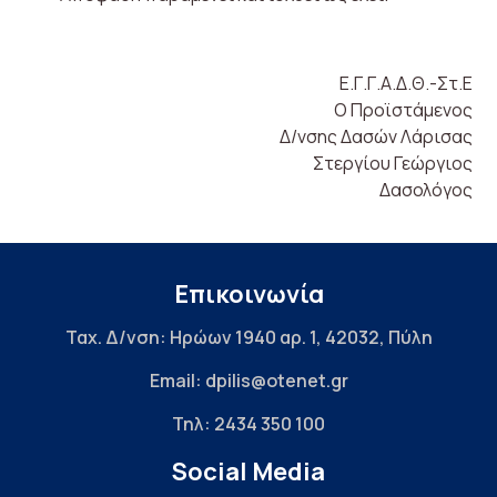
Ε.Γ.Γ.Α.Δ.Θ.-Στ.Ε
Ο Προϊστάμενος
Δ/νσης Δασών Λάρισας
Στεργίου Γεώργιος
Δασολόγος
Επικοινωνία
Ταχ. Δ/νση: Ηρώων 1940 αρ. 1, 42032, Πύλη
Email: dpilis@otenet.gr
Τηλ: 2434 350 100
Social Media