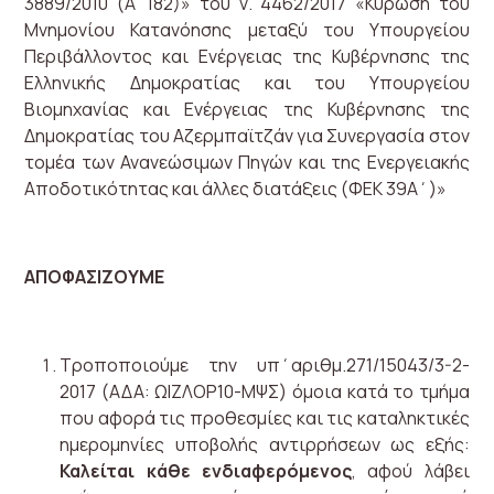
3889/2010 (Α΄182)» του ν. 4462/2017 «Κύρωση του
Μνημονίου Κατανόησης μεταξύ του Υπουργείου
Περιβάλλοντος και Ενέργειας της Κυβέρνησης της
Ελληνικής Δημοκρατίας και του Υπουργείου
Βιομηχανίας και Ενέργειας της Κυβέρνησης της
Δημοκρατίας του Αζερμπαϊτζάν για Συνεργασία στον
τομέα των Ανανεώσιμων Πηγών και της Ενεργειακής
Αποδοτικότητας και άλλες διατάξεις (ΦΕΚ 39Α΄)»
Α
Π
Ο
Φ
Α
ΣΙΖΟΥΜΕ
Τροποποιούμε την υπ΄αριθμ.271/15043/3-2-
2017 (ΑΔΑ: ΩΙΖΛΟΡ10-ΜΨΣ) όμοια κατά το τμήμα
που αφορά τις προθεσμίες και τις καταληκτικές
ημερομηνίες υποβολής αντιρρήσεων ως εξής:
Καλείται κάθε ενδιαφερόμενος
, αφού λάβει