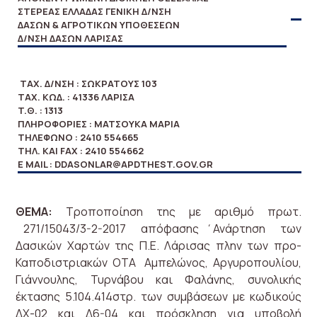
ΣΤΕΡΕΑΣ ΕΛΛΑΔΑΣ ΓΕΝΙΚΗ Δ/ΝΣΗ
ΔΑΣΩΝ & ΑΓΡΟΤΙΚΩΝ ΥΠΟΘΕΣΕΩΝ
Δ/ΝΣΗ ΔΑΣΩΝ ΛΑΡΙΣΑΣ
ΤΑΧ. Δ/ΝΣΗ : ΣΩΚΡΆΤΟΥΣ 103
ΤΑΧ. ΚΩΔ. : 41336 ΛΑΡΙΣΑ
T.Θ. : 1313
ΠΛΗΡΟΦΟΡΊΕΣ : ΜΑΤΣΟΥΚΆ ΜΑΡΊΑ
ΤΗΛΈΦΩΝΟ : 2410 554665
ΤΗΛ. ΚΑΙ FAX : 2410 554662
E MAIL : DDASONLAR@APDTHEST.GOV.GR
Θ
Ε
Μ
Α
:
Τροποποίηση της με αριθμό πρωτ.
271/15043/3-2-2017 απόφασης ΄Ανάρτηση των
Δασικών Χαρτών της Π.Ε. Λάρισας πλην των προ-
Καποδιστριακών ΟΤΑ Αμπελώνος, Αργυροπουλίου,
Γιάννουλης, Τυρνάβου και Φαλάνης, συνολικής
έκτασης 5.104.414στρ. των συμβάσεων με κωδικούς
ΔΧ-02 και Δ6-04 και πρόσκληση για υποβολή