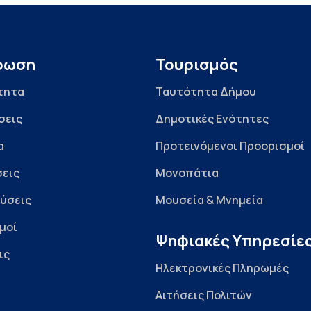
ρωση
Τουρισμός
τητα
Ταυτότητα Δήμου
σεις
Δημοτικές Ενότητες
α
Προτεινόμενοι Προορισμοί
εις
Μονοπάτια
ύσεις
Μουσεία & Μνημεία
μοί
Ψηφιακές Υπηρεσίε
ις
Ηλεκτρονικές Πληρωμές
Αιτήσεις Πολιτών