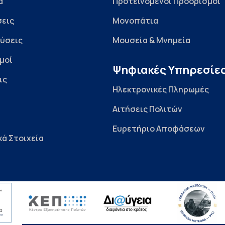
α
Προτεινόμενοι Προορισμοί
εις
Μονοπάτια
ύσεις
Μουσεία & Μνημεία
μοί
Ψηφιακές Υπηρεσίε
ις
Ηλεκτρονικές Πληρωμές
Αιτήσεις Πολιτών
Ευρετήριο Αποφάσεων
κά Στοιχεία