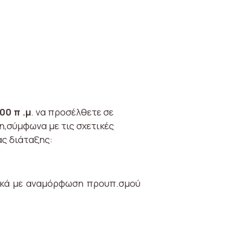
00 π .μ
. να προσέλθετε σε
,σύμφωνα με τις σχετικές
ας διάταξης:
τικά με αναμόρφωση προυπ.σμού