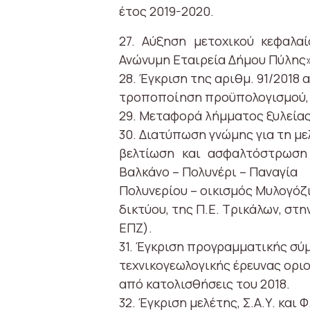
έτος 2019-2020.
27. Αύξηση μετοχικού κεφαλα
Ανώνυμη Εταιρεία Δήμου Πύλης»
28. Έγκριση της αριθμ. 91/2018 
τροποποίηση προϋπολογισμού, ο
29. Μεταφορά λήμματος ξυλείας
30. Διατύπωση γνώμης για τη με
βελτίωση και ασφαλτόστρωση
Βαλκάνο – Πολυνέρι – Παναγία
Πολυνερίου – οικισμός Μυλογόζι
δικτύου, της Π.Ε. Τρικάλων, στ
ΕΠΖ).
31. Έγκριση προγραμματικής σύμ
τεχνικογεωλογικής έρευνας ορ
από κατολισθήσεις του 2018.
32. Έγκριση μελέτης, Σ.Α.Υ. και