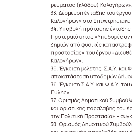
ρεύματος (κλάδου) Καλογήρων»
33. Δέσμευση ένταξης του έργο
Καλογήρων» στο Επιχειρησιακό
34. Υποβολή πρότασης ένταξης
Προτεραιότητας «Υποδομές αν
ζημιών από φυσικές καταστροφέ
προστασίας» του έργου «Διευθ
Καλογήρων».
35. Έγκριση μελέτης, Σ.Α.Υ. και
αποκατάσταση υποδομών Δήμου
36. Έγκριση Σ.Α.Υ. και Φ.Α.Υ. 
Πύλης».
37. Ορισμός Δημοτικού Συμβούλ
και οριστικής παραλαβής του έ
την Πολιτική Προστασία» – συγ
38. Ορισμός Δημοτικού Συμβούλ