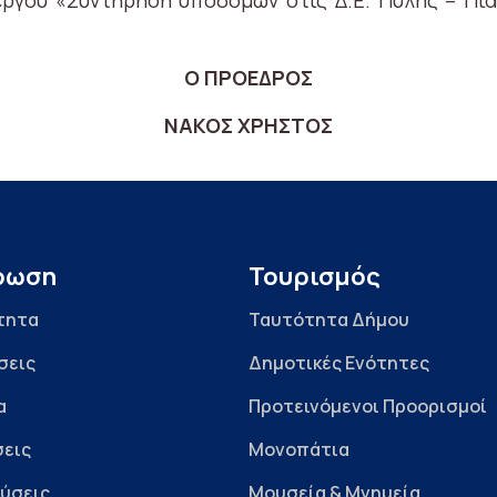
έργου «Συντήρηση υποδομών στις Δ.Ε. Πύλης – Πι
Ο ΠΡΟΕΔΡΟΣ
ΝΑΚΟΣ ΧΡΗΣΤΟΣ
ρωση
Τουρισμός
τητα
Ταυτότητα Δήμου
σεις
Δημοτικές Ενότητες
α
Προτεινόμενοι Προορισμοί
εις
Μονοπάτια
ύσεις
Μουσεία & Μνημεία