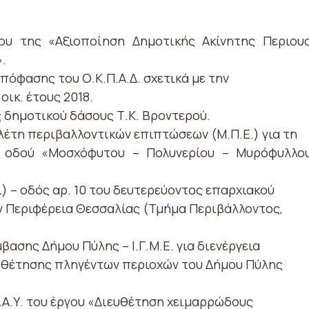
ίου της «Αξιοποίηση Δημοτικής Ακίνητης Περιου
.
απόφασης του Ο.Κ.Π.Α.Δ. σχετικά με την
ικ. έτους 2018.
 δημοτικού δάσους Τ.Κ. Βροντερού.
λέτη περιβαλλοντικών επιπτώσεων (Μ.Π.Ε.) για τη
 οδού «Μοσχόφυτου – Πολυνερίου – Μυρόφυλλο
) – οδός αρ. 10 του δευτερεύοντος επαρχιακού
ην Περιφέρεια Θεσσαλίας (Τμήμα Περιβάλλοντος,
βασης Δήμου Πύλης – Ι.Γ.Μ.Ε. για διενέργεια
ιοθέτησης πληγέντων περιοχών του Δήμου Πύλης
 Φ.Α.Υ. του έργου «Διευθέτηση χειμαρρώδους