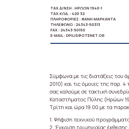
ΤΑΧ.Δ/ΝΣΗ : ΗΡΏΩΝ 1940-1
ΤΑΧ.ΚΏΔ. : 420 32
ΠΛΗΡΟΦΟΡΊΕΣ : ΦΑΝΉ ΜΑΡΚΑΝΤΆ
ΤΗΛΈΦΩΝΟ : 24343-50313
FAX : 24343-50150
E-MAIL : DPILIS@OTENET.GR
Σύμφωνα με τις διατάξεις του άρ
2010) και τις όμοιες της παρ. 4 
σας καλούμε σε τακτική συνεδρ
Καταστήματος Πύλης (Ηρώων 1940
Τρίτη και ώρα 19.00 με τα παρ
1. Ψήφιση τεχνικού προγράμματο
2. Έγκριση τριμηνιαίας έκθεσης