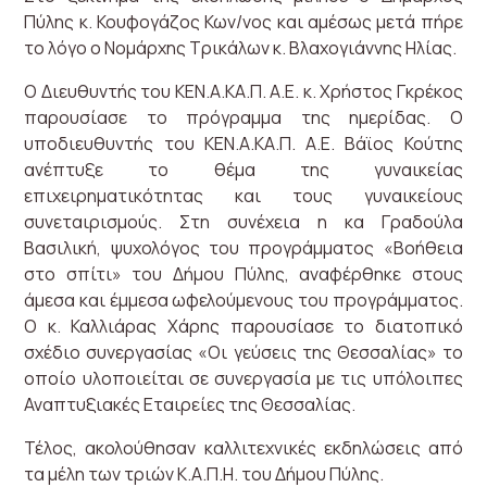
Πύλης κ. Κουφογάζος Κων/νος και αμέσως μετά πήρε
το λόγο ο Νομάρχης Τρικάλων κ. Βλαχογιάννης Ηλίας.
Ο Διευθυντής του ΚΕΝ.Α.ΚΑ.Π. Α.Ε. κ. Χρήστος Γκρέκος
παρουσίασε το πρόγραμμα της ημερίδας. Ο
υποδιευθυντής του ΚΕΝ.Α.ΚΑ.Π. Α.Ε. Βάϊος Κούτης
ανέπτυξε το θέμα της γυναικείας
επιχειρηματικότητας και τους γυναικείους
συνεταιρισμούς. Στη συνέχεια η κα Γραδούλα
Βασιλική, ψυχολόγος του προγράμματος «Βοήθεια
στο σπίτι» του Δήμου Πύλης, αναφέρθηκε στους
άμεσα και έμμεσα ωφελούμενους του προγράμματος.
Ο κ. Καλλιάρας Χάρης παρουσίασε το διατοπικό
σχέδιο συνεργασίας «Οι γεύσεις της Θεσσαλίας» το
οποίο υλοποιείται σε συνεργασία με τις υπόλοιπες
Αναπτυξιακές Εταιρείες της Θεσσαλίας.
Τέλος, ακολούθησαν καλλιτεχνικές εκδηλώσεις από
τα μέλη των τριών Κ.Α.Π.Η. του Δήμου Πύλης.