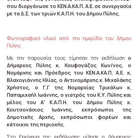
που διοργάνωσε το ΚΕΝ.Α.ΚΑ.Π. Α.Ε. σε συνεργασία
με τα Δ.Σ. των τριών Κ.Α.Π.Η. του Δήμου Πύλης.
Φωτογραφικό υλικό από την ημερίδα του Δήμου
Πύλης
Με την παρουσία τους τίμησαν την εκδήλωση
ο
Δήμαρχος Πύλης κ. Κουφογάζος Κων/νος, ο
Νομάρχης και Πρόεδρος του ΚΕΝ.Α.ΚΑ.Π. Α.Ε. κ.
Βλαχογιάννης Ηλίας, ο Αντινομάρχης κ. Μιχαλάκης
Χρήστος, ο Γ.Γ της Νομαρχίας Τρικάλων κ.
Παπαμιχαήλ Ιωάννης, ο γιατρός του Κ.Υ. Πύλης και
μέλος του Α' Κ.Α.Π.Η. του Δήμου Πύλης κ.
Κουτσονάσιος Ιωάννης, εκπρόσωποι της
Δημοτικής Αρχής, εκπρόσωποι φορέων και
κάτοικοι της περιοχής.
Στο ξεκίνημα της εκδήλωσης μίλησε ο Δήμαρχος