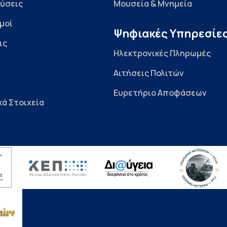
ύσεις
Μουσεία & Μνημεία
μοί
Ψηφιακές Υπηρεσίε
ις
Ηλεκτρονικές Πληρωμές
Αιτήσεις Πολιτών
Ευρετήριο Αποφάσεων
κά Στοιχεία