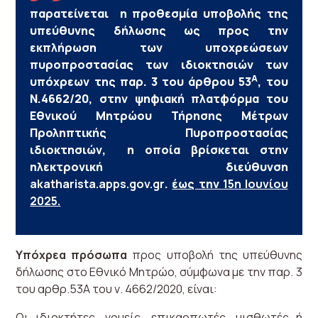
παρατείνεται η προθεσμία υποβολής της
υπεύθυνης δήλωσης ως προς την
εκπλήρωση των υποχρεώσεων
πυροπροστασίας των ιδιοκτησιών των
Α
υπόχρεων της παρ. 3 του άρθρου 53
, του
Ν.4662/20, στην ψηφιακή πλατφόρμα του
Εθνικού Μητρώου Τήρησης Μέτρων
Προληπτικής Πυροπροστασίας
ιδιοκτησιών, η οποία βρίσκεται στην
ηλεκτρονική διεύθυνση
akatharista.apps.gov.gr
.
έως την
15η Ιουνίου
2025.
Υπόχρεα πρόσωπα
προς υποβολή της υπεύθυνης
δήλωσης στο Εθνικό Μητρώο, σύμφωνα με την παρ. 3
του αρθρ.53Α του ν. 4662/2020, είναι:
Οι ιδιοκτήτες, νομείς, επικαρπωτές, μισθωτές ή