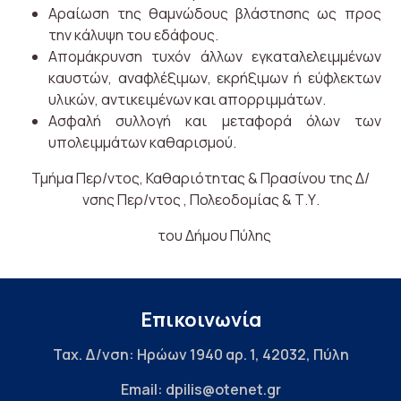
Αραίωση της θαμνώδους βλάστησης ως προς
την κάλυψη του εδάφους.
Απομάκρυνση τυχόν άλλων εγκαταλελειμμένων
καυστών, αναφλέξιμων, εκρήξιμων ή εύφλεκτων
υλικών, αντικειμένων και απορριμμάτων.
Ασφαλή συλλογή και μεταφορά όλων των
υπολειμμάτων καθαρισμού.
Τμήμα Περ/ντος, Καθαριότητας & Πρασίνου της Δ/
νσης Περ/ντος , Πολεοδομίας & Τ.Υ.
του Δήμου Πύλης
Επικοινωνία
Ταχ. Δ/νση: Ηρώων 1940 αρ. 1, 42032, Πύλη
Email: dpilis@otenet.gr