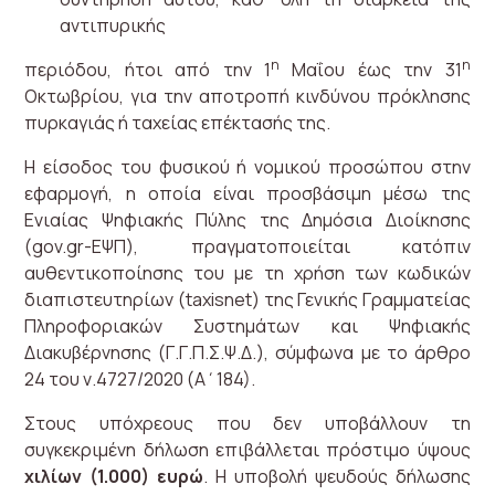
αντιπυρικής
η
η
περιόδου, ήτοι από την 1
Μαΐου έως την 31
Οκτωβρίου, για την αποτροπή κινδύνου πρόκλησης
πυρκαγιάς ή ταχείας επέκτασής της.
Η είσοδος του φυσικού ή νομικού προσώπου στην
εφαρμογή, η οποία είναι προσβάσιμη μέσω της
Ενιαίας Ψηφιακής Πύλης της Δημόσια Διοίκησης
(gov.gr-ΕΨΠ), πραγματοποιείται κατόπιν
αυθεντικοποίησης του με τη χρήση των κωδικών
διαπιστευτηρίων (taxisnet) της Γενικής Γραμματείας
Πληροφοριακών Συστημάτων και Ψηφιακής
Διακυβέρνησης (Γ.Γ.Π.Σ.Ψ.Δ.), σύμφωνα με το άρθρο
24 του ν.4727/2020 (Α΄184).
Στους υπόχρεους που δεν υποβάλλουν τη
συγκεκριμένη δήλωση επιβάλλεται πρόστιμο ύψους
χιλίων (1.000) ευρώ
. Η υποβολή ψευδούς δήλωσης