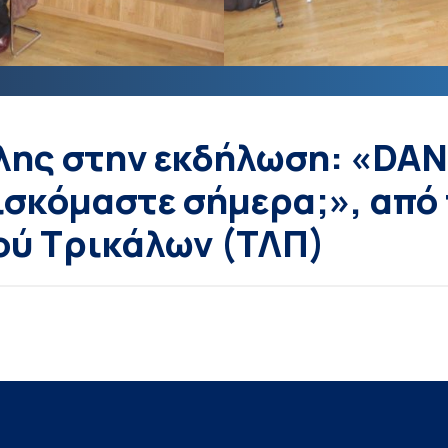
λης στην εκδήλωση: «DAN
σκόμαστε σήμερα;», από 
ύ Τρικάλων (ΤΛΠ)