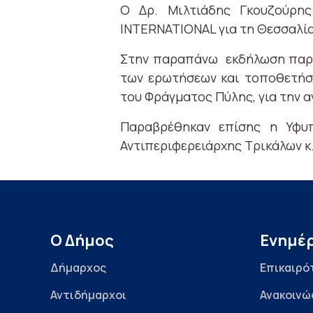
Ο Δρ. Μιλτιάδης Γκουζούρη
INTERNATIONAL για τη Θεσσαλία
Στην παραπάνω εκδήλωση παραβ
των ερωτήσεων και τοποθετήσε
του Φράγματος Πύλης, για την 
Παραβρέθηκαν επίσης η Υφυπ
Αντιπεριφερειάρχης Τρικάλων κ.
Ο Δήμος
Ενημέ
Δήμαρχος
Επικαιρό
Αντιδήμαρχοι
Ανακοινώ