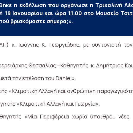
θηκε η εκδήλωση που οργάνωσε η Τρικαλινή Λέ
ή 19 Ιανουαρίου και ώρα 11.00 στο Μουσείο Τσι
πού βρισκόμαστε σήμερα;».
Π) κ. Ιωάννης Κ. Γεωργιάδης, με συντονιστή το
φερειάρχης Θεσσαλίας –Καθηγητής κ. Δημήτριος Κο
μετά την επέλαση του Daniel».
τής «Κλιματική Αλλαγή και ανθρώπινη παραγωγικότ
γητής «Κλιματική Αλλαγή και Γεωργία».
ηγητής «Μία Περιφέρεια χωρία ύπαιθρο.. νέες 