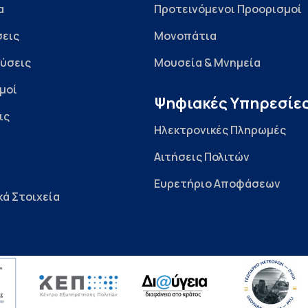
α
Προτεινόμενοι Προορισμοί
εις
Μονοπάτια
ύσεις
Μουσεία & Μνημεία
μοί
Ψηφιακές Υπηρεσίε
ις
Ηλεκτρονικές Πληρωμές
Αιτήσεις Πολιτών
Ευρετήριο Αποφάσεων
κά Στοιχεία