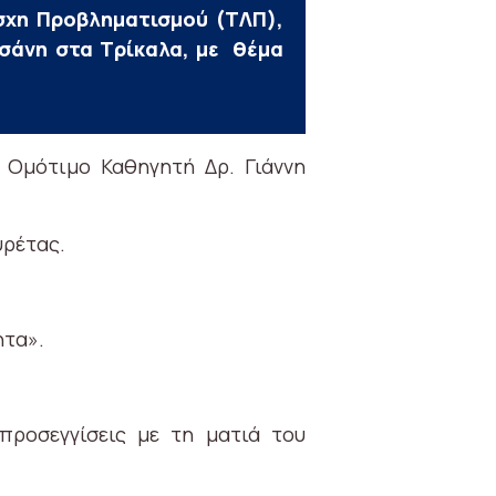
σχη Προβληματισμού (ΤΛΠ),
τσάνη στα Τρίκαλα, με θέμα
ν Ομότιμο Καθηγητή Δρ. Γιάννη
υρέτας.
ητα».
προσεγγίσεις με τη ματιά του