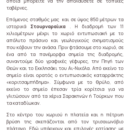
οποία μπορείτε να την απολαύσετε σε τοπικές
ταβέρνες.
Επόμενος σταθμός μας και σε ύψος 850 μέτρων τα
ιστορικά
Στουρναραίικα
. Η διαδρομή των 11
χιλιομέτρων μέχρι το χωριό εντυπωσιακή με το
απόλυτο πράσινο και γεωλογικούς σχηματισμούς
που κόβουν την ανάσα. Πριν φτάσουμε στο χωριό, σε
ένα από τα πανέμορφα σημεία της διαδρομής,
συναντούμε δύο γραφικές γέφυρες, την Πηγή των
Θεών και το Εκκλησάκι του Αι-Νικόλα. Από εκείνο το
σημείο είναι ορατός ο εντυπωσιακός καταρράκτης
«κοριτσαμπήδημα». Σύμφωνα με το θρύλο, από
εκείνο το σημείο έπεσαν τρία κορίτσια για να
γλιτώσουν από τα χέρια Σαρακηνών ή Τούρκων που
τα καταδίωκαν.
Στο κέντρο του χωριού η πλατεία και η πέτρινη
βρύση της σκεπάζονται από τον τρισαιωνόβιο
πλάτανο. Εδώ υπάρχουν και επιλογές εστίασης με