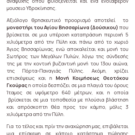
αναψυχής όπου φιλοξενείται και ένα ενδιαφέρον
μουσειο Υδροκίνησης.
Αξιόλογο θρησκευτικό προορισμό αποτελεί το
μοναστήρι του Αγίου Βησσαρίωνα (Δο
ύ
σ
ι
κου)
που
βρίσκεται σε μια υπέροχη καταπράσινη περιοχή 5
χιλιόμετρα από την Πύλη και πάνω από το χωριό
Άγιος Βησσαρίωνας, ενώ αποκαλείται και μονή του
Σωτήρος των Μεγάλων Πυλών, λόγω της σύνδεσής
της με την κοντινή βυζαντινή μονή του 13ου αιώνα,
της Πόρτα-Παναγιάς Πύλης. Ακόμη, χρίζει
επισκέψεως και η
Μονή Κοιμήσεως Θεοτόκου
Γκούρας
η οποία δεσπόζει σε μια πλαγιά του όρους
Ίταμος σε υψόμετρο 640 μέτρων, και η οποία
βρίσκεται σε μια τοποθεσία με πλούσια βλάστηση
και απρόσκοπτη θέα προς τον κάμπο, μόλις 3
χιλιόμετρα από την Πύλη.
Για το τέλος και πρίν την αναχώρηση μας, επιβάλεται
μια επίσκεψη σε κάποιο κατάστημα πώλησης