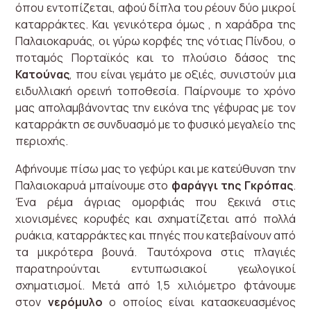
όπου εντοπίζεται, αφού δίπλα του ρέουν δύο μικροί
καταρράκτες. Και γενικότερα όμως , η χαράδρα της
Παλαιοκαρυάς, οι γύρω κορφές της νότιας Πίνδου, ο
ποταμός Πορταϊκός και το πλούσιο δάσος της
Κατούνας
, που είναι γεμάτο με οξιές, συνιστούν μια
ειδυλλιακή ορεινή τοποθεσία. Παίρνουμε το χρόνο
μας απολαμβάνοντας την εικόνα της γέφυρας με τον
καταρράκτη σε συνδυασμό με το φυσικό μεγαλείο της
περιοχής.
Αφήνουμε πίσω μας το γεφύρι και με κατεύθυνση την
Παλαιοκαρυά μπαίνουμε στο
φαράγγι της Γκρόπας
.
Ένα ρέμα άγριας ομορφιάς που ξεκινά στις
χιονισμένες κορυφές και σχηματίζεται από πολλά
ρυάκια, καταρράκτες και πηγές που κατεβαίνουν από
τα μικρότερα βουνά. Ταυτόχρονα στις πλαγιές
παρατηρούνται εντυπωσιακοί γεωλογικοί
σχηματισμοί. Μετά από 1,5 χιλιόμετρο φτάνουμε
στον
νερόμυλο
ο οποίος είναι κατασκευασμένος