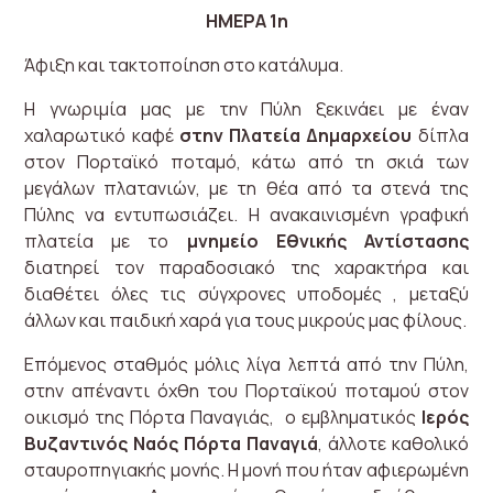
ΗΜΕΡΑ 1η
Άφιξη και τακτοποίηση στο κατάλυμα.
Η γνωριμία μας με την Πύλη ξεκινάει με έναν
χαλαρωτικό καφέ
στην Πλατεία Δημαρχείου
δίπλα
στον Πορταϊκό ποταμό, κάτω από τη σκιά των
μεγάλων πλατανιών, με τη θέα από τα στενά της
Πύλης να εντυπωσιάζει. Η ανακαινισμένη γραφική
πλατεία με το
μνημείο Εθνικής Αντίστασης
διατηρεί τον παραδοσιακό της χαρακτήρα και
διαθέτει όλες τις σύγχρονες υποδομές , μεταξύ
άλλων και παιδική χαρά για τους μικρούς μας φίλους.
Επόμενος σταθμός μόλις λίγα λεπτά από την Πύλη,
στην απέναντι όχθη του Πορταϊκού ποταμού στον
οικισμό της Πόρτα Παναγιάς, ο εμβληματικός
Ιερός
Βυζαντινός Ναός Πόρτα Παναγιά
, άλλοτε καθολικό
σταυροπηγιακής μονής. Η μονή που ήταν αφιερωμένη