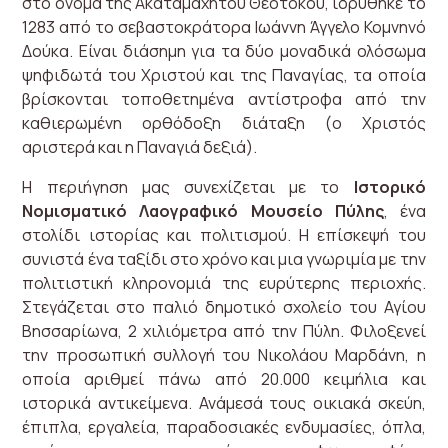
στο όνομα της Ακαταμαχήτου Θεοτόκου, ιδρύθηκε το
1283 από το σεβαστοκράτορα Ιωάννη Άγγελο Κομνηνό
Δούκα. Είναι διάσημη για τα δύο μοναδικά ολόσωμα
ψηφιδωτά του Χριστού και της Παναγίας, τα οποία
βρίσκονται τοποθετημένα αντίστροφα από την
καθιερωμένη ορθόδοξη διάταξη (ο Χριστός
αριστερά και η Παναγιά δεξιά).
Η περιήγηση μας συνεχίζεται με το
Ιστορικό
Νομισματικό Λαογραφικό Μουσείο Πύλης
, ένα
στολίδι ιστορίας και πολιτισμού. Η επίσκεψή του
συνιστά ένα ταξίδι στο χρόνο και μια γνωριμία με την
πολιτιστική κληρονομιά της ευρύτερης περιοχής.
Στεγάζεται στο παλιό δημοτικό σχολείο του Αγίου
Βησσαρίωνα, 2 χιλιόμετρα από την Πύλη. Φιλοξενεί
την προσωπική συλλογή του Νικολάου Μαρδάνη, η
οποία αριθμεί πάνω από 20.000 κειμήλια και
ιστορικά αντικείμενα. Ανάμεσά τους οικιακά σκεύη,
έπιπλα, εργαλεία, παραδοσιακές ενδυμασίες, όπλα,