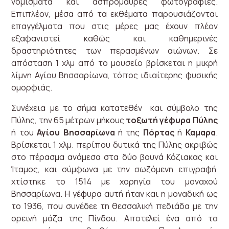
νομίσματα και ασπρόμαυρες φωτογραφίες.
Επιπλέον, μέσα από τα εκθέματα παρουσιάζονται
επαγγέλματα που στις μέρες μας έχουν πλέον
εξαφανιστεί καθώς και καθημερινές
δραστηριότητες των περασμένων αιώνων. Σε
απόσταση 1 χλμ από το μουσείο βρίσκεται η μικρή
λίμνη Αγίου Βησσαρίωνα, τόπος ιδιαίτερης φυσικής
ομορφιάς.
Συνέχεια με το σήμα κατατεθέν και σύμβολο της
Πύλης, την 65 μέτρων μήκους
τοξωτή γέφυρα Πύλης
ή του
Αγίου Βησσαρίωνα
ή της
Πόρτας
ή
Καμαρα
.
Βρίσκεται 1 χλμ. περίπου δυτικά της Πύλης ακριβώς
στο πέρασμα ανάμεσα στα δύο βουνά Κόζιακας και
Ίταμος, και σύμφωνα με την σωζόμενη επιγραφή
χτίστηκε το 1514 με χορηγία του μοναχού
Βησσαρίωνα. Η γέφυρα αυτή ήταν και η μοναδική ως
το 1936, που συνέδεε τη θεσσαλική πεδιάδα με την
ορεινή μάζα της Πίνδου. Αποτελεί ένα από τα