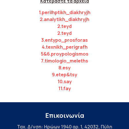
Kατεβάστε τα αρχεία
1.perilhptikh_diakhryjh
2.analytikh_diakhryjh
2.teyd
2.teyd
3.entypo_prosforas
4.texnikh_perigrafh
5&6.proypologismos
7.timologio_meleths
8.esy
9.etep&tsy
10.say
11.fay
Επικοινωνία
Ταχ. Δ/νση: Ηρώων 1940 αρ. 1, 42032, Πύλη