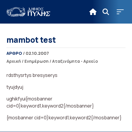
mambot test
ΑΡΘΡΟ
/ 02.10.2007
Αρχική
/
Ενημέρωση
/
Αταξινόμητα - Αρχείο
rdsthysrtys bresyserys
tyujdyuj
ughikfyui{mosbanner
cid=0}keyword1,keyword2{/mosbanner}
{mosbanner cid=0}keyword1,keyword2{/mosbanner}