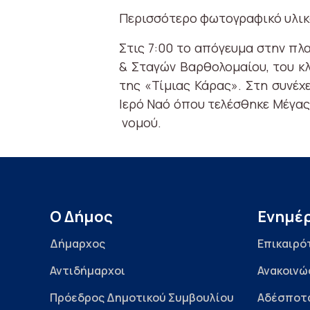
Περισσότερο φωτογραφικό υλι
Στις 7:00 το απόγευμα στην π
& Σταγών Βαρθολομαίου, του κλ
της «Τίμιας Κάρας». Στη συνέχ
Ιερό Ναό όπου τελέσθηκε Μέγας
νομού.
Ο Δήμος
Ενημέ
Δήμαρχος
Επικαιρό
Αντιδήμαρχοι
Ανακοινώ
Πρόεδρος Δημοτικού Συμβουλίου
Αδέσποτ