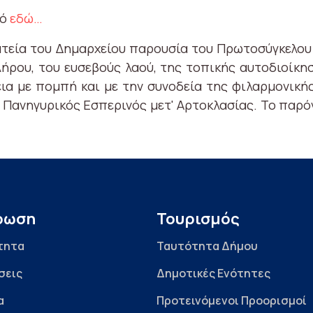
κό
εδώ…
λατεία του Δημαρχείου παρουσία του Πρωτοσύγκελου
ήρου, του ευσεβούς λαού, της τοπικής αυτοδιοίκη
εια με πομπή και με την συνοδεία της φιλαρμονικ
 Πανηγυρικός Εσπερινός μετ' Αρτοκλασίας. Το παρόν
ρωση
Τουρισμός
τητα
Ταυτότητα Δήμου
σεις
Δημοτικές Ενότητες
α
Προτεινόμενοι Προορισμοί