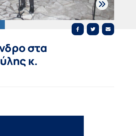
νδρο στα
ύλης κ.