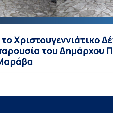
το Χριστουγεννιάτικο Δέ
παρουσία του Δημάρχου Π
 Μαράβα