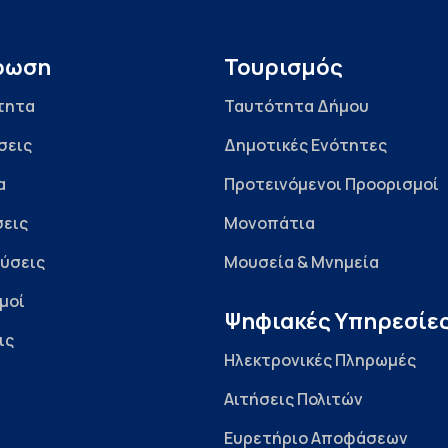
ρωση
Τουρισμός
τητα
Ταυτότητα Δήμου
σεις
Δημοτικές Ενότητες
α
Προτεινόμενοι Προορισμοί
εις
Μονοπάτια
ύσεις
Μουσεία & Μνημεία
μοί
Ψηφιακές Υπηρεσίε
ις
Ηλεκτρονικές Πληρωμές
Αιτήσεις Πολιτών
Ευρετήριο Αποφάσεων