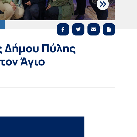
ς Δήμου Πύλης
τον Άγιο