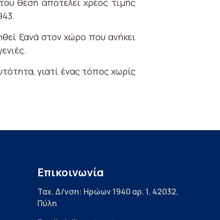
του θέση αποτελεί χρέος τιμής
943.
θεί ξανά στον χώρο που ανήκει
γενιές.
υτότητα, γιατί ένας τόπος χωρίς
Επικοινωνία
Ταχ. Δ/νση: Ηρώων 1940 αρ. 1, 42032,
Πύλη