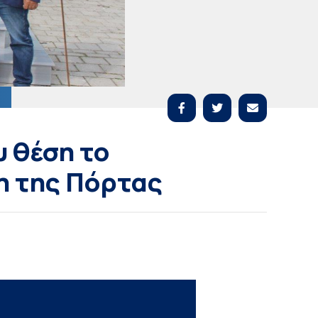
υ θέση το
η της Πόρτας