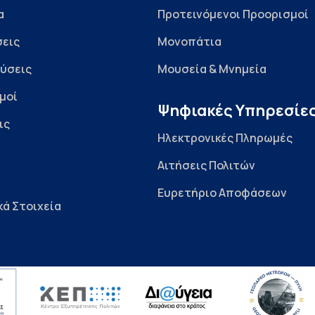
α
Προτεινόμενοι Προορισμοί
εις
Μονοπάτια
ύσεις
Μουσεία & Μνημεία
μοί
Ψηφιακές Υπηρεσίε
ις
Ηλεκτρονικές Πληρωμές
Αιτήσεις Πολιτών
Ευρετήριο Αποφάσεων
κά Στοιχεία