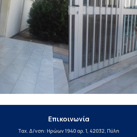
Επικοινωνία
Ταχ. Δ/νση: Ηρώων 1940 αρ. 1, 42032, Πύλη