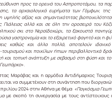
ατεύθυνση προς τα ορεινά του Ασπροποτάμου, τα παρ
σης, τα αρχαιολογικά ευρήματα των Γόμφων, της
 η υψηλής αξίας και σημαντικότητας βιοποικιλότητ
ης Πιάλειας αλλά και σε όλη την οροσειρά του Κόζ
αλπικού σκι στο Νεραϊδοχώρι, τα ξακουστά πανηγύρ
ύσια γαστρονομία και το εξαιρετικό φαγητό και η φιλ
σεις καθώς και άλλα πολλά, αποτελούν ιδανικ
-τουρισμού και ποικίλων ήπιων περιβαλλοντικά δρά
ή και τοπική ανάπτυξη με σεβασμό στη φύση και τ
ο Γεωπάρκο
».
στας Μαράβας και η αρμόδια Αντιδήμαρχος Τουρισ
ειται να συμμετέχουν στη συνάντηση που διοργανών
Απριλίου 2024 στην Αθήνα με θέμα
«Παγκόσμια Γεω
μα
με σκοπό τη συνεργασία με τους αντίστοιχους 