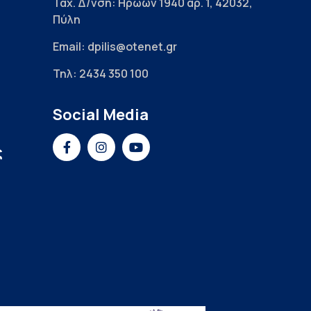
Ταχ. Δ/νση: Ηρώων 1940 αρ. 1, 42032,
Πύλη
Email: dpilis@otenet.gr
Τηλ: 2434 350 100
Social Media
ς