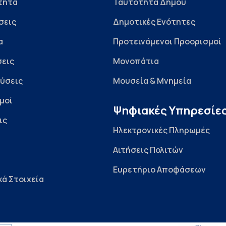
τητα
Ταυτότητα Δήμου
σεις
Δημοτικές Ενότητες
α
Προτεινόμενοι Προορισμοί
εις
Μονοπάτια
ύσεις
Μουσεία & Μνημεία
μοί
Ψηφιακές Υπηρεσίε
ις
Ηλεκτρονικές Πληρωμές
Αιτήσεις Πολιτών
Ευρετήριο Αποφάσεων
κά Στοιχεία