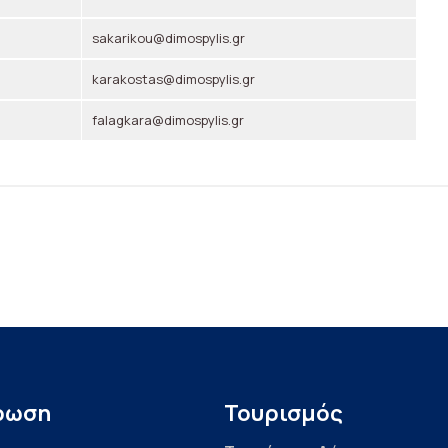
sakarikou@dimospylis.gr
karakostas@dimospylis.gr
falagkara@dimospylis.gr
ρωση
Τουρισμός