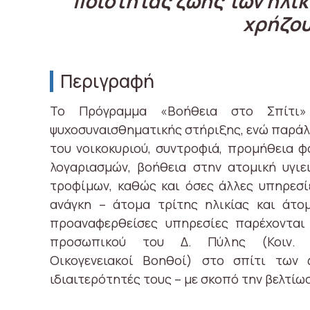
ποιότητας ζωής των ηλικ
χρήζου
Περιγραφή
Το Πρόγραμμα «Βοήθεια στο Σπίτι»
ψυχοσυναισθηματικής στήριξης, ενώ παράλ
του νοικοκυριού, συντροφιά, προμήθεια 
λογαριασμών, βοήθεια στην ατομική υγι
τροφίμων, καθώς και όσες άλλες υπηρεσί
ανάγκη – άτομα τρίτης ηλικίας και άτομ
προαναφερθείσες υπηρεσίες παρέχονται 
προσωπικού του Δ. Πύλης (Κοιν. Λειτ
Οικογενειακοί Βοηθοί) στο σπίτι των 
ιδιαιτερότητές τους – με σκοπό την βελτίω