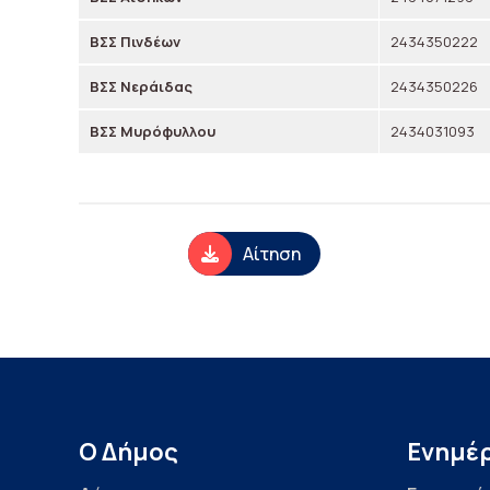
ΒΣΣ Πινδέων
2434350222
ΒΣΣ Νεράιδας
2434350226
ΒΣΣ Μυρόφυλλου
2434031093
Αίτηση
Ο Δήμος
Ενημέ