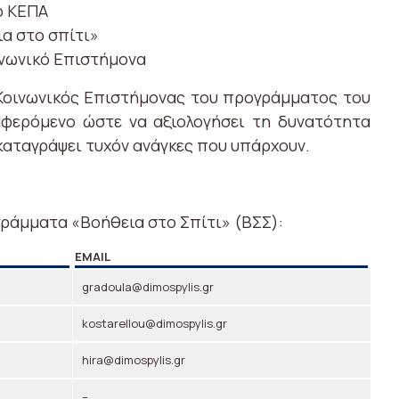
ο ΚΕΠΑ
α στο σπίτι»
ινωνικό Επιστήμονα
Κοινωνικός Επιστήμονας του προγράμματος του
ιαφερόμενο ώστε να αξιολογήσει τη δυνατότητα
καταγράψει τυχόν ανάγκες που υπάρχουν.
ράμματα «Βοήθεια στο Σπίτι» (ΒΣΣ):
EMAIL
gradoula@dimospylis.gr
kostarellou@dimospylis.gr
hira@dimospylis.gr
–