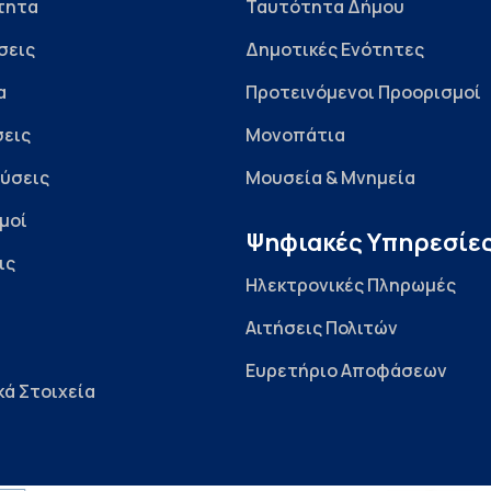
τητα
Ταυτότητα Δήμου
σεις
Δημοτικές Ενότητες
α
Προτεινόμενοι Προορισμοί
εις
Μονοπάτια
ύσεις
Μουσεία & Μνημεία
μοί
Ψηφιακές Υπηρεσίε
ις
Ηλεκτρονικές Πληρωμές
Αιτήσεις Πολιτών
Ευρετήριο Αποφάσεων
κά Στοιχεία