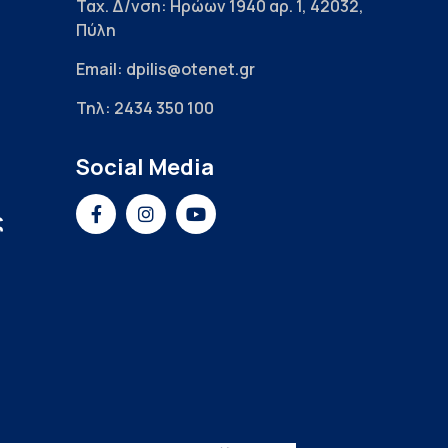
Ταχ. Δ/νση: Ηρώων 1940 αρ. 1, 42032,
Πύλη
Email: dpilis@otenet.gr
Τηλ: 2434 350 100
Social Media
ς