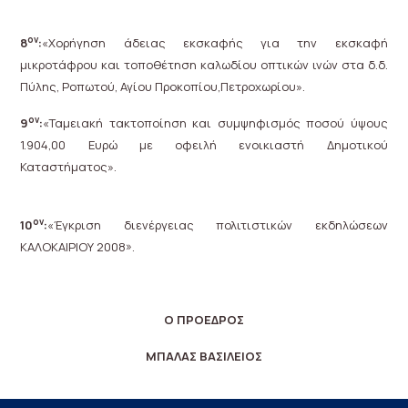
ον
8
:
«Χορήγηση άδειας εκσκαφής για την εκσκαφή
μικροτάφρου και τοποθέτηση καλωδίου οπτικών ινών στα δ.δ.
Πύλης, Ροπωτού, Αγίου Προκοπίου,Πετροχωρίου».
ον
9
:
«Ταμειακή τακτοποίηση και συμψηφισμός ποσού ύψους
1.904,00 Ευρώ με οφειλή ενοικιαστή Δημοτικού
Καταστήματος».
ον
10
:
«Έγκριση διενέργειας πολιτιστικών εκδηλώσεων
ΚΑΛΟΚΑΙΡΙΟΥ 2008».
Ο ΠΡΟΕΔΡΟΣ
ΜΠΑΛΑΣ ΒΑΣΙΛΕΙΟΣ