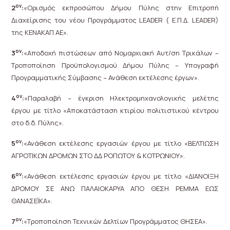
ον
2
:
«Ορισμός εκπροσώπου Δήμου Πύλης στην Επιτροπή
Διαχείρισης του νέου Προγράμματος LEADER ( Ε.Π.Δ. LEADER)
της ΚΕΝΑΚΑΠ ΑΕ».
ον
3
:
«Αποδοχή πιστώσεων από Νομαρχιακή Αυτ/ση Τρικάλων –
Τροποποίηση Προϋπολογισμού Δήμου Πύλης – Υπογραφή
Προγραμματικής Σύμβασης – Ανάθεση εκτέλεσης έργων».
ον
4
:
«Παραλαβή – έγκριση Ηλεκτρομηχανολογικής μελέτης
έργου με τίτλο «Αποκατάσταση κτιρίου πολιτιστικού κέντρου
στο δ.δ. Πύλης».
ον
5
:
«Ανάθεση εκτέλεσης εργασιών έργου με τίτλο «ΒΕΛΤΙΩΣΗ
ΑΓΡΟΤΙΚΩΝ ΔΡΟΜΩΝ ΣΤΟ ΔΔ ΡΟΠΩΤΟΥ & ΚΟΤΡΩΝΙΟΥ».
ον
6
:
«Ανάθεση εκτέλεσης εργασιών έργου με τίτλο «ΔΙΑΝΟΙΞΗ
ΔΡΟΜΟΥ ΣΕ ΑΝΩ ΠΑΛΑΙΟΚΑΡΥΑ ΑΠΟ ΘΕΣΗ ΡΕΜΜΑ ΕΩΣ
ΘΑΝΑΣΕΪΚΑ».
ον
7
:
«Τροποποίηση Τεχνικών Δελτίων Προγράμματος ΘΗΣΕΑ».