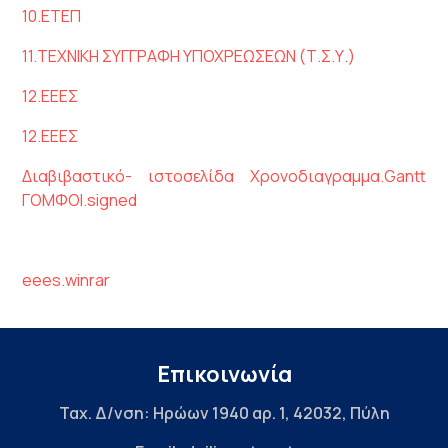
10.ΕΤΕΠ
11.ΤΕΧΝΙΚΗ ΣΥΓΓΡΑΦΗ ΥΠΟΧΡΕΩΣΕΩΝ (Τ.Σ.Υ.)
12.ΕΕΕΣ
12.ΕΕΕΣ
Διαβιβαστικό- ιστοσελίδα
Χρονοδιαγραμμα.Gantt
ΓΟΜΦΟΙ.signed
eees.winrar
Επικοινωνία
Ταχ. Δ/νση: Ηρώων 1940 αρ. 1, 42032, Πύλη